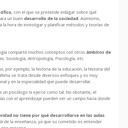
sófico
, con el que se pretende indagar sobre qué
para un buen
desarrollo de la sociedad
. Asimismo,
 la hora de investigar y planificar métodos y teorías de
agogía comparte muchos conceptos con otros
ámbitos de
s: Sociología, Antropología, Psicología, etc.
or ejemplo, la historia de la educación, la historia del
 última se trata desde diversos enfoques y es muy
nal y en la especialidad que puede desarrollar.
s un psicólogo ni ejerce como tal. No obstante, el
adas con el aprendizaje pueden ser un campo hacia donde
ividad no tiene por qué desarrollarse en las aulas
.
llá de la enseñanza, ya que su cometido es entender
n ese proceso.