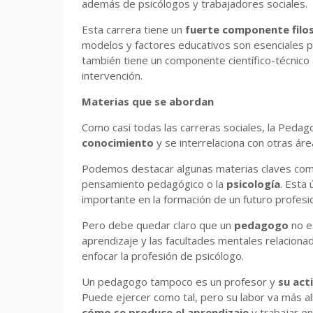
además de psicólogos y trabajadores sociales.
Esta carrera tiene un
fuerte componente filo
modelos y factores educativos son esenciales 
también tiene un componente científico-técnico a
intervención.
Materias que se abordan
Como casi todas las carreras sociales, la Ped
conocimiento
y se interrelaciona con otras área
Podemos destacar algunas materias claves como, p
pensamiento pedagógico o la
psicología
. Esta
importante en la formación de un futuro profesio
Pero debe quedar claro que un
pedagogo
no e
aprendizaje y las facultades mentales relacion
enfocar la profesión de psicólogo.
Un pedagogo tampoco es un profesor y
su act
Puede ejercer como tal, pero su labor va más a
cómo se produce el aprendizaje
y trabajar e