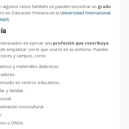
en algunos casos también se pueden encontrar un
grado
o en Educación Primaria en la
Universidad Internacional
aquí
).
ía
nteresados en ejercer una
profesión que contribuya
 de empatizar con lo que ocurre en su entorno. Pueden
ectores y campos, como:
ivos y materiales didácticos.
cadores.
estudio en centros educativos.
r y familiar.
ocial.
nimación sociocultural.
.
seos u ONGs.